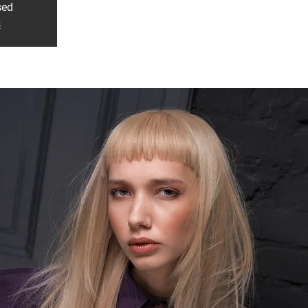
sed
s