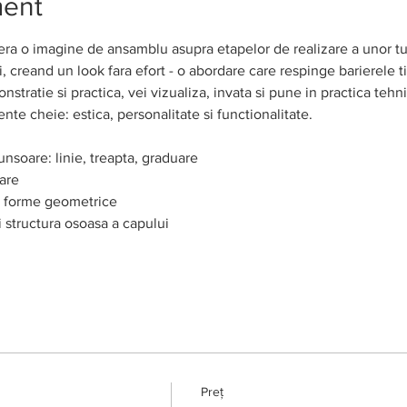
ment
era o imagine de ansamblu asupra etapelor de realizare a unor tu
, creand un look fara efort - o abordare care respinge barierele t
nstratie si practica, vei vizualiza, invata si pune in practica tehn
te cheie: estica, personalitate si functionalitate.
nsoare: linie, treapta, graduare
are
i forme geometrice
 structura osoasa a capului
Preț