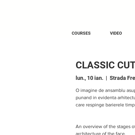
COURSES
VIDEO
CLASSIC CUT
lun., 10 ian.
  |  
Strada Fre
O imagine de ansamblu asupra
punand in evidenta arhitectu
care respinge barierele timp
An overview of the stages of
architecture of the face.