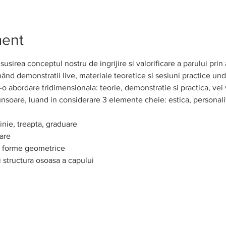
ment
susirea conceptul nostru de ingrijire si valorificare a parului prin
d demonstratii live, materiale teoretice si sesiuni practice unde 
intr-o abordare tridimensionala: teorie, demonstratie si practica, vei 
unsoare, luand in considerare 3 elemente cheie: estica, personalita
inie, treapta, graduare
are
i forme geometrice
 structura osoasa a capului