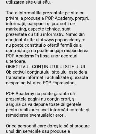
utilizarea site-ului său.
Toate informațiile prezentate pe site cu
privire la produsele POP Academy, prețuri,
informații, campanii și promoții de
marketing, aspecte tehnice, sunt
prezentate cu titlu informativ. Nimic din
conținutul site-ului
www.popacademy.ro
nu poate constitui o ofertă fermă de a
contracta și nu poate angaja răspunderea
POP Academy în lipsa unor acorduri
ulterioare.
OBIECTIVUL CONŢINUTULUI SITE-ULUI
Obiectivul conţinutului site-ului este de a
transmite informaţii actualizate şi exacte
despre activitatea POP Expression.
POP Academy nu poate garanta că
prezentele pagini nu conţin erori, şi
asigură că va depune toate diligenţele
pentru realizarea unei informări corecte şi
remedierea eventualelor erori.
Orice persoană care doreşte să-şi procure
unul din serviciile sau produsele