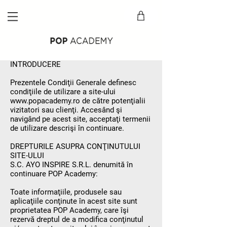
Termeni si conditii
INTRODUCERE
Prezentele Condiţii Generale definesc
condiţiile de utilizare a site-ului
www.popacademy.ro
de către potenţialii
vizitatori sau clienţi. Accesând şi
navigând pe acest site, acceptaţi termenii
de utilizare descrişi în continuare.
DREPTURILE ASUPRA CONŢINUTULUI
SITE-ULUI
S.C. AYO INSPIRE S.R.L. denumită în
continuare POP Academy:
Toate informaţiile, produsele sau
aplicaţiile conţinute în acest site sunt
proprietatea POP Academy, care îşi
rezervă dreptul de a modifica conţinutul