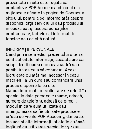
prezentate în site este rugată să
contacteze POP Academy prin unul din
mijloacele afişate în pagina de Contact a
site-ului, pentru a se informa atât asupra
disponibilităţii serviciului sau produsului
în cauză cât şi asupra condiţiilor
contractuale, tarifelor şi informaţiilor
tehnice sau de altă natură.
INFORMAŢII PERSONALE
Când prin intermediul prezentului site vă
sunt solicitate informaţii, aceasta are ca
scop identificarea dumneavoastră sau
posibilitatea de a vă contacta. Acest
lucru este cu atât mai necesar în cazul
inscrierii la un curs sau comandarii unui
produs disponibile pe site.
Natura informaţiilor solicitate se referă în
special la date personale (nume, adresă,
numere de telefon), adresă de e-mail,
modul în care sunt utilizate sau
intenţionează să fie utilizate produsele
şi/sau serviciile POP Academy, dar poate
include şi alte informaţii aflate în strânsă
legătură cu utilizarea serviciilor şi/sau