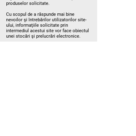
produselor solicitate.
Cu scopul de a răspunde mai bine
nevoilor şi întrebărilor utilizatorilor site-
ului, informaţiile solicitate prin
intermediul acestui site vor face obiectul
unei stocări şi prelucrări electronice.
COMUNICAREA CU VIZITATORII SITE-
ULUI
Metodele prin care vizitatorii site-ului
inițiază contactul cu noi sunt: adresă de
e-mail, număr de telefon, formularele
prezente pe site.
Această contactare are loc pentru a cere
informații despre produsele noastre,
pentru a ne solicita oferte de preț, pentru
a ne consulta părerea pe diferite subiecte,
pentru a beneficia de serviciile noastre,
pentru a facilita procesul de plată.
Inițierea contactului de către d-voastră îl
considerăm / reprezintă consimțământul
d-voastră pentru a vi se răspunde înapoi, a