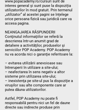
www.popacademy.ro/cursuri
sunt de
interes general și sunt puse la dispoziția
utilizatorilor în mod gratuit. Prin termenul
„utilizator” al acestei pagini se înțelege
orice persoana fizică sau juridică care va
accesa pagina.
NEANGAJAREA RĂSPUNDERII
Conţinutul informaţiilor se referă la
descrierea într-un anumit grad de
detaliere a activităţilor, produselor şi
serviciilor POP Academy. POP Academy
nu va acorda nici o garanţie referitoare la:
– evitarea utilizării anevoioase sau
întreruperii în utilizare a site-ului;
– neafectarea în sens negativ a altor
sisteme prin utilizarea site-ului;
– inexistenţa pe site-ul pus la dispoziţie a
viruşilor sau alte componente care ar
putea dăuna utilizatorilor.
Astfel, POP Academy nu poate fi
responsabilă pentru nici un fel de daune
directe sau indirecte produse prin