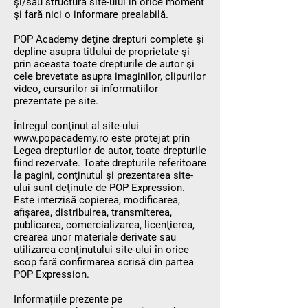
şi/sau structura site-ului în orice moment
şi fară nici o informare prealabilă.
POP Academy deţine drepturi complete şi
depline asupra titlului de proprietate şi
prin aceasta toate drepturile de autor şi
cele brevetate asupra imaginilor, clipurilor
video, cursurilor si informatiilor
prezentate pe site.
Întregul conţinut al site-ului
www.popacademy.ro
este protejat prin
Legea drepturilor de autor, toate drepturile
fiind rezervate. Toate drepturile referitoare
la pagini, conţinutul şi prezentarea site-
ului sunt deţinute de POP Expression.
Este interzisă copierea, modificarea,
afişarea, distribuirea, transmiterea,
publicarea, comercializarea, licenţierea,
crearea unor materiale derivate sau
utilizarea conţinutului site-ului în orice
scop fară confirmarea scrisă din partea
POP Expression.
Informațiile prezente pe