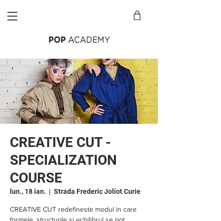
CREATIVE CUT -
SPECIALIZATION
COURSE
lun., 18 ian.
  |  
Strada Frederic Joliot Curie
CREATIVE CUT redefineste modul in care
formele, structurile si echilibrul se pot