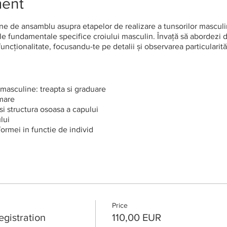
ment
e de ansamblu asupra etapelor de realizare a tunsorilor masculine
le fundamentale specifice croiului masculin. Învață să abordezi di
uncționalitate, focusandu-te pe detalii și observarea particularităț
masculine: treapta si graduare
mare
i structura osoasa a capului
lui
 formei in functie de individ
ormei: foarfeca si masina peste piepten
ea corecta a produselor
chipamentelor
rului
si forme
nstrative si practice
Price
or Creativ Tunsoare
egistration
110,00 EUR