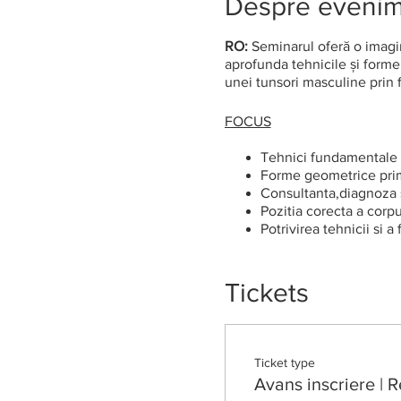
Despre eveni
RO:
Seminarul oferă o imagin
aprofunda tehnicile și forme
unei tunsori masculine prin f
FOCUS
Tehnici fundamentale 
Forme geometrice pri
Consultanta,diagnoza s
Pozitia corecta a corpu
Potrivirea tehnicii si a
Tehnici de finisare a f
Cunoasterea si folosir
Folosirea corecta a e
Tickets
Tehnici de uscare a pa
Combinatii de tehnici 
Sesiuni teoretice, demo
Ticket type
LECTOR: Adrian Pop, Direct
Avans inscriere | R