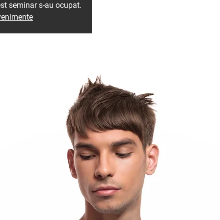
est seminar s-au ocupat.
evenimente