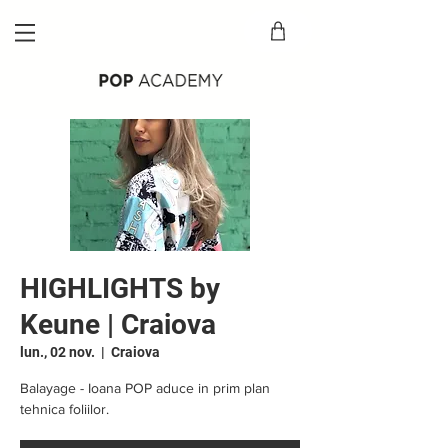
HIGHLIGHTS by
Keune | Craiova
lun., 02 nov.
  |  
Craiova
Balayage - Ioana POP aduce in prim plan
tehnica foliilor.