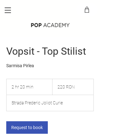
Vopsit - Top Stilist
Sarmisa Pirlea
220
de
2 hr 20 min
2
220 RON
lei
românești
h
r
Strada Frederic Joliot Curie
2
0
m
i
Request to book
n